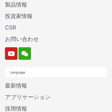
製品情報
投資家情報
CSR
お問い合わせ
Y
W
o
e
u
i
t
x
Language
u
i
b
n
最新情報
e
アプリケーション
採用情報