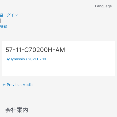
Skip
Language
to
content
ログイン
|
登録
Post
57-11-C70200H-AM
navigation
By
lynnshih
/
2021.02.19
←
Previous Media
会社案内