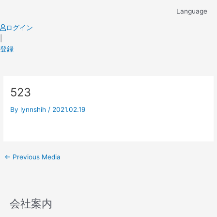
Skip
Language
to
content
ログイン
|
登録
Post
523
navigation
By
lynnshih
/
2021.02.19
←
Previous Media
会社案内