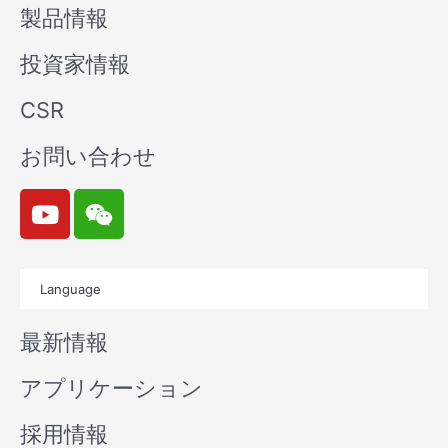
製品情報
投資家情報
CSR
お問い合わせ
Y
W
o
e
u
i
t
x
Language
u
i
b
n
最新情報
e
アプリケーション
採用情報