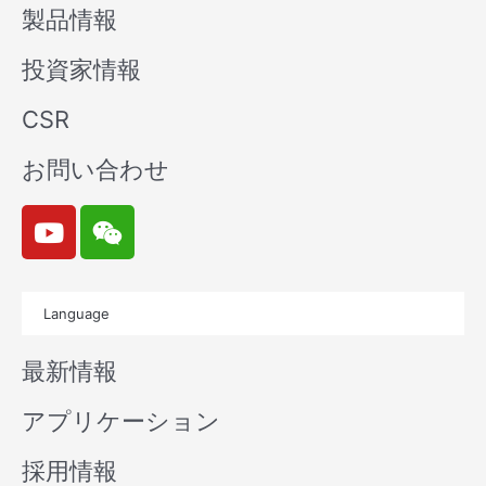
製品情報
投資家情報
CSR
お問い合わせ
Y
W
o
e
u
i
t
x
Language
u
i
b
n
最新情報
e
アプリケーション
採用情報