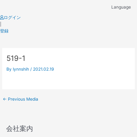
Skip
Language
to
content
ログイン
|
登録
Post
519-1
navigation
By
lynnshih
/
2021.02.19
←
Previous Media
会社案内