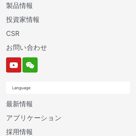
製品情報
投資家情報
CSR
お問い合わせ
Y
W
o
e
u
i
t
x
Language
u
i
b
n
最新情報
e
アプリケーション
採用情報