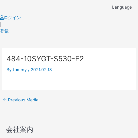
Skip
Language
to
content
ログイン
|
登録
Post
484-10SYGT-S530-E2
navigation
By
tommy
/
2021.02.18
←
Previous Media
会社案内