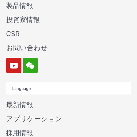
製品情報
投資家情報
CSR
お問い合わせ
Y
W
o
e
u
i
t
x
Language
u
i
b
n
最新情報
e
アプリケーション
採用情報