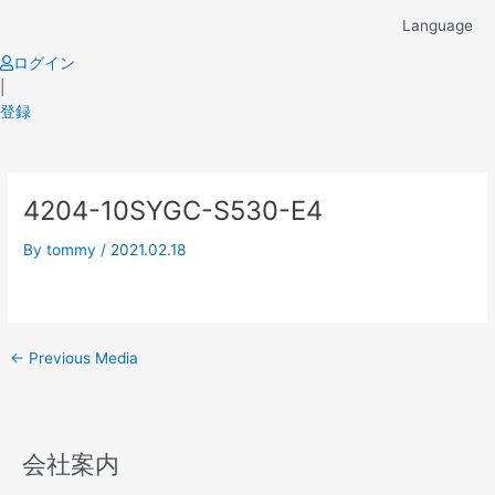
Skip
Language
to
content
ログイン
|
登録
Post
4204-10SYGC-S530-E4
navigation
By
tommy
/
2021.02.18
←
Previous Media
会社案内