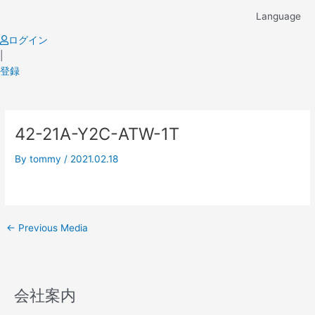
Skip
Language
to
content
ログイン
|
登録
Post
42-21A-Y2C-ATW-1T
navigation
By
tommy
/
2021.02.18
←
Previous Media
会社案内