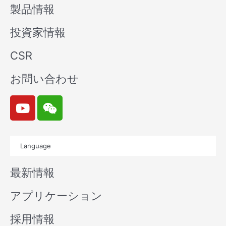
製品情報
投資家情報
CSR
お問い合わせ
Y
W
o
e
u
i
t
x
Language
u
i
b
n
最新情報
e
アプリケーション
採用情報