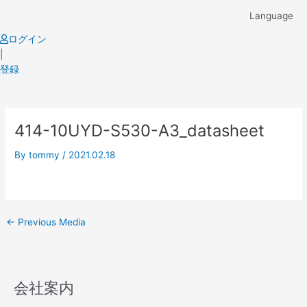
Skip
Language
to
content
ログイン
|
登録
Post
414-10UYD-S530-A3_datasheet
navigation
By
tommy
/
2021.02.18
←
Previous Media
会社案内