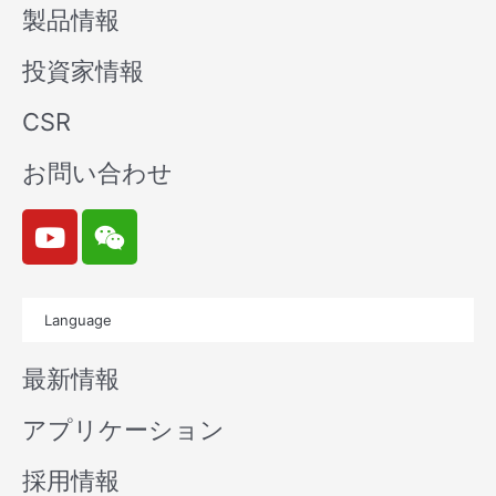
製品情報
投資家情報
CSR
お問い合わせ
Y
W
o
e
u
i
t
x
Language
u
i
b
n
最新情報
e
アプリケーション
採用情報