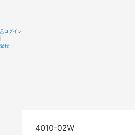
Skip
to
content
ログイン
|
登録
Post
navigation
4010-02W