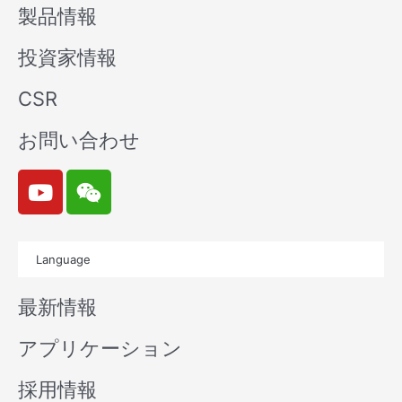
製品情報
投資家情報
CSR
お問い合わせ
Y
W
o
e
u
i
t
x
Language
u
i
b
n
最新情報
e
アプリケーション
採用情報