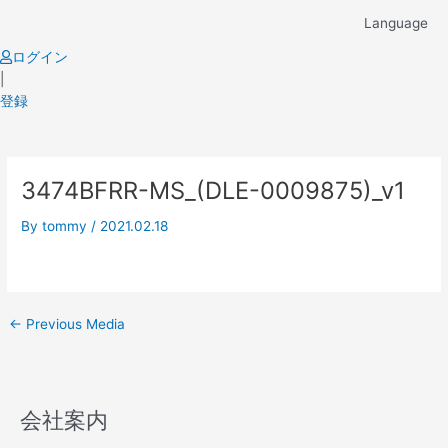
Skip
Language
to
content
ログイン
|
登録
Post
3474BFRR-MS_(DLE-0009875)_v1
navigation
By
tommy
/
2021.02.18
←
Previous Media
会社案内