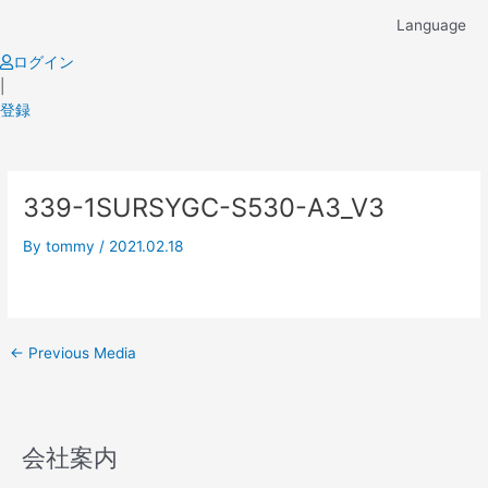
Skip
Language
to
content
ログイン
|
登録
Post
339-1SURSYGC-S530-A3_V3
navigation
By
tommy
/
2021.02.18
←
Previous Media
会社案内