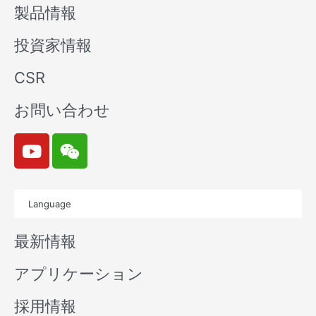
製品情報
投資家情報
CSR
お問い合わせ
Y
W
o
e
u
i
t
x
Language
u
i
b
n
最新情報
e
アプリケーション
採用情報