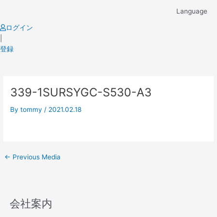
Skip
Language
to
content
ログイン
|
登録
Post
339-1SURSYGC-S530-A3
navigation
By
tommy
/
2021.02.18
←
Previous Media
会社案内