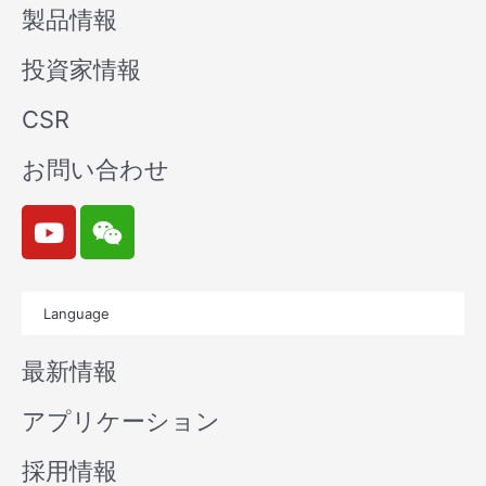
製品情報
投資家情報
CSR
お問い合わせ
Y
W
o
e
u
i
t
x
Language
u
i
b
n
最新情報
e
アプリケーション
採用情報