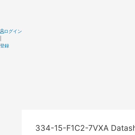
Skip
to
content
ログイン
|
登録
Post
navigation
334-15-F1C2-7VXA Datas