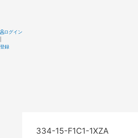
Skip
to
content
ログイン
|
登録
Post
navigation
334-15-F1C1-1XZA