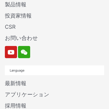
製品情報
投資家情報
CSR
お問い合わせ
Y
W
o
e
u
i
t
x
Language
u
i
b
n
最新情報
e
アプリケーション
採用情報