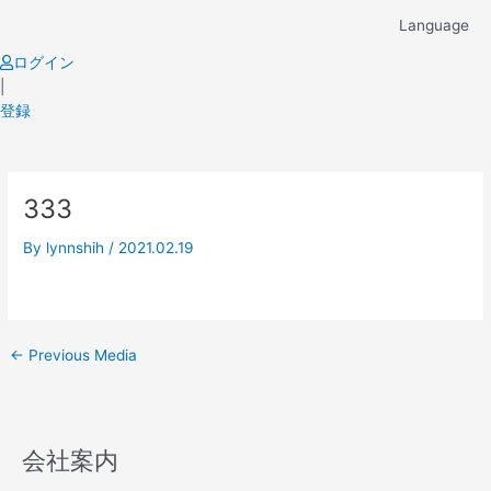
Skip
Language
to
content
ログイン
|
登録
Post
333
navigation
By
lynnshih
/
2021.02.19
←
Previous Media
会社案内