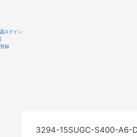
Skip
to
content
ログイン
|
登録
Post
navigation
3294-15SUGC-S400-A6-D