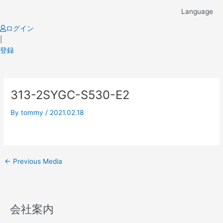
Skip
Language
to
content
ログイン
|
登録
Post
313-2SYGC-S530-E2
navigation
By
tommy
/
2021.02.18
←
Previous Media
会社案内