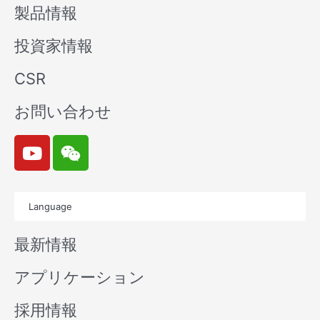
製品情報
投資家情報
CSR
お問い合わせ
Y
W
o
e
u
i
t
x
Language
u
i
b
n
最新情報
e
アプリケーション
採用情報