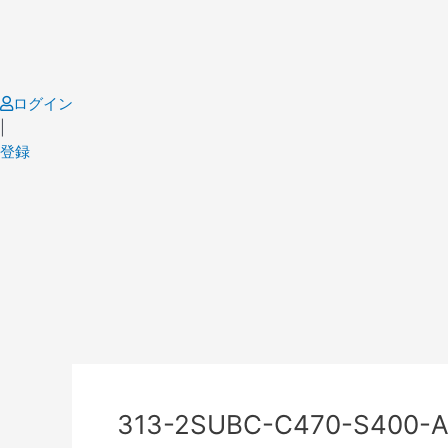
Skip
to
content
ログイン
|
登録
Post
navigation
313-2SUBC-C470-S400-