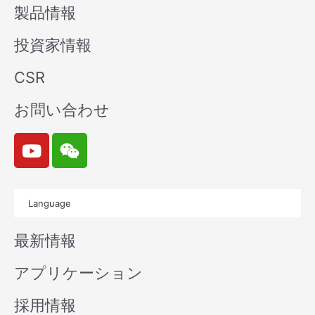
製品情報
投資家情報
CSR
お問い合わせ
Y
W
o
e
u
i
t
x
Language
u
i
b
n
最新情報
e
アプリケーション
採用情報