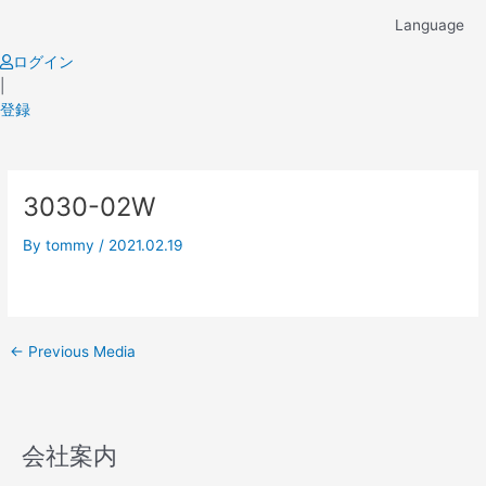
Skip
Language
to
content
ログイン
|
登録
Post
3030-02W
navigation
By
tommy
/
2021.02.19
←
Previous Media
会社案内