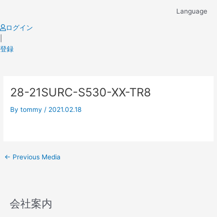
Skip
Language
to
content
ログイン
|
登録
Post
28-21SURC-S530-XX-TR8
navigation
By
tommy
/
2021.02.18
←
Previous Media
会社案内