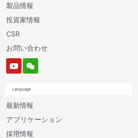
製品情報
投資家情報
CSR
お問い合わせ
Y
W
o
e
u
i
t
x
Language
u
i
b
n
最新情報
e
アプリケーション
採用情報