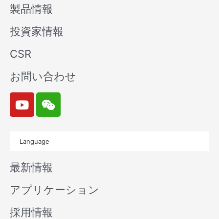
製品情報
投資家情報
CSR
お問い合わせ
Y
W
o
e
u
i
t
x
Language
u
i
b
n
最新情報
e
アプリケーション
採用情報