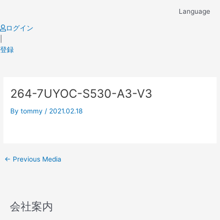
Skip
Language
to
content
ログイン
|
登録
Post
264-7UYOC-S530-A3-V3
navigation
By
tommy
/
2021.02.18
←
Previous Media
会社案内