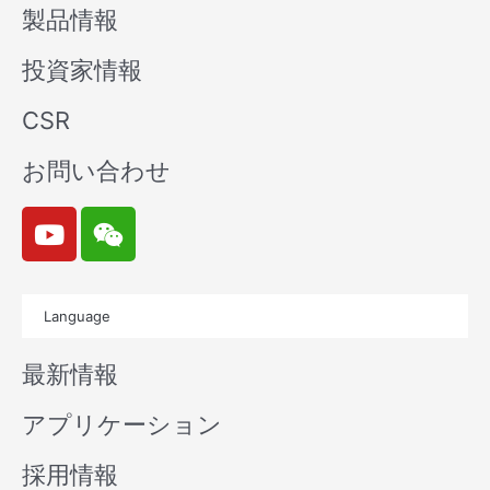
製品情報
投資家情報
CSR
お問い合わせ
Y
W
o
e
u
i
t
x
Language
u
i
b
n
最新情報
e
アプリケーション
採用情報