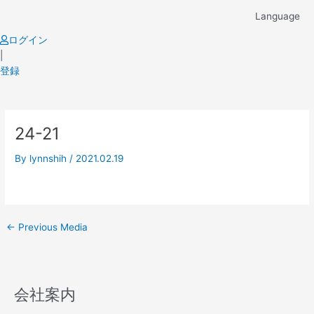
Skip
Language
to
content
ログイン
|
登録
Post
24-21
navigation
By
lynnshih
/
2021.02.19
←
Previous Media
会社案内