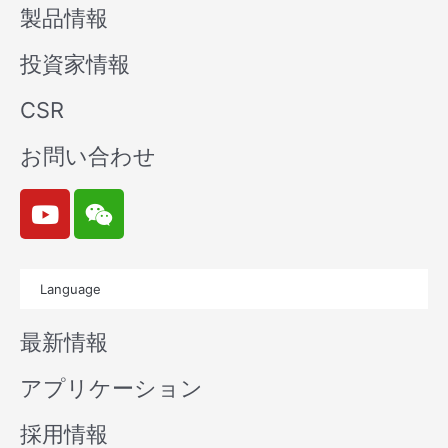
製品情報
投資家情報
CSR
お問い合わせ
Y
W
o
e
u
i
t
x
Language
u
i
b
n
最新情報
e
アプリケーション
採用情報