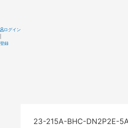
Skip
to
content
ログイン
|
登録
Post
navigation
23-215A-BHC-DN2P2E-5