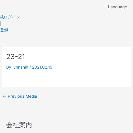
Skip
Language
to
content
ログイン
|
登録
Post
23-21
navigation
By
lynnshih
/
2021.02.19
←
Previous Media
会社案内