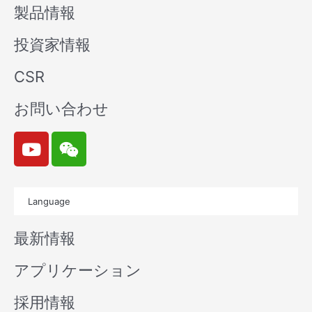
製品情報
投資家情報
CSR
お問い合わせ
Y
W
o
e
u
i
t
x
Language
u
i
b
n
最新情報
e
アプリケーション
採用情報