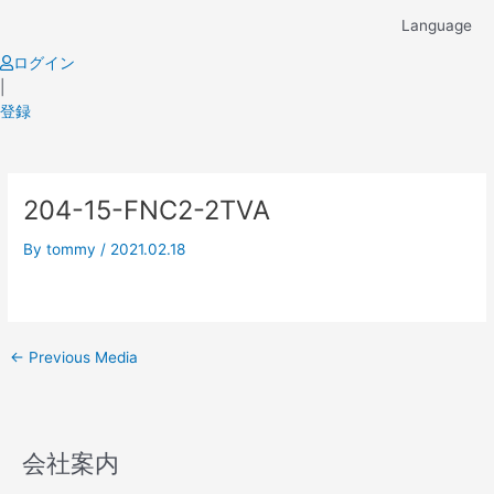
Skip
Language
to
content
ログイン
|
登録
Post
204-15-FNC2-2TVA
navigation
By
tommy
/
2021.02.18
←
Previous Media
会社案内