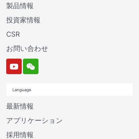
製品情報
投資家情報
CSR
お問い合わせ
Y
W
o
e
u
i
t
x
Language
u
i
b
n
最新情報
e
アプリケーション
採用情報