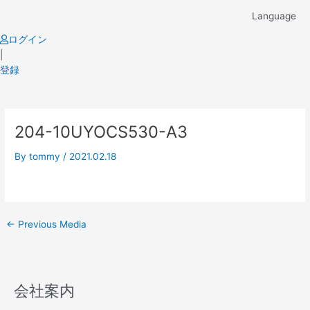
Skip
Language
to
content
ログイン
|
登録
Post
204-10UYOCS530-A3
navigation
By
tommy
/
2021.02.18
←
Previous Media
会社案内