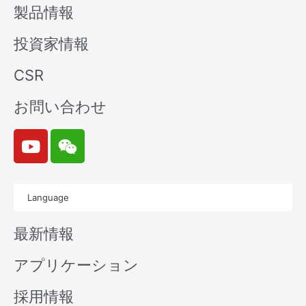
製品情報
投資家情報
CSR
お問い合わせ
Y
W
o
e
u
i
t
x
Language
u
i
b
n
最新情報
e
アプリケーション
採用情報