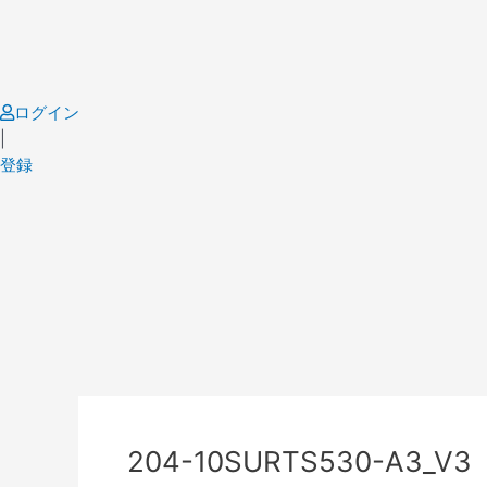
Skip
to
content
ログイン
|
登録
Post
navigation
204-10SURTS530-A3_V3