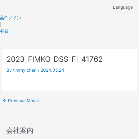
Skip
Language
to
content
ログイン
|
登録
Post
2023_FIMKO_DSS_FI_41762
navigation
By
timmy chen
/
2024.05.24
←
Previous Media
会社案内