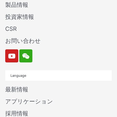
製品情報
投資家情報
CSR
お問い合わせ
Y
W
o
e
u
i
t
x
Language
u
i
b
n
最新情報
e
アプリケーション
採用情報