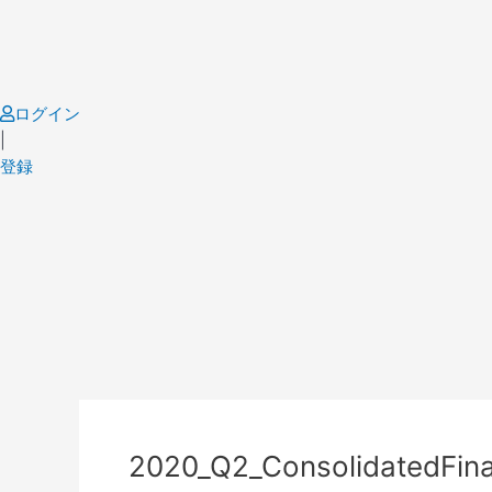
Skip
to
content
ログイン
|
登録
Post
navigation
2020_Q2_ConsolidatedFin