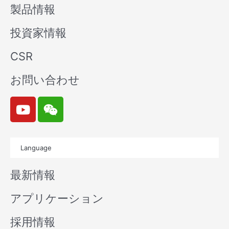
製品情報
投資家情報
CSR
お問い合わせ
Y
W
o
e
u
i
t
x
Language
u
i
b
n
最新情報
e
アプリケーション
採用情報