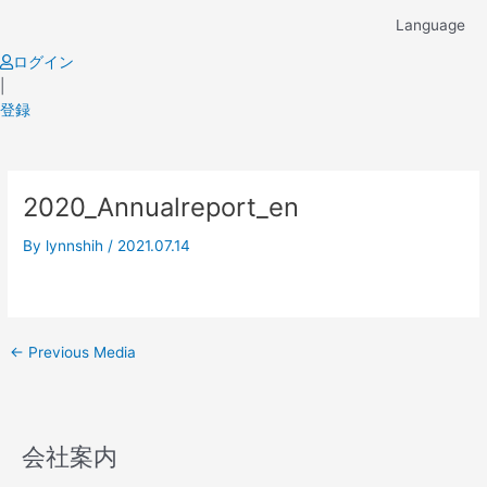
Skip
Language
to
content
ログイン
|
登録
Post
2020_Annualreport_en
navigation
By
lynnshih
/
2021.07.14
←
Previous Media
会社案内