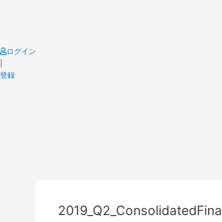
Skip
to
content
ログイン
|
登録
Post
navigation
2019_Q2_ConsolidatedFina