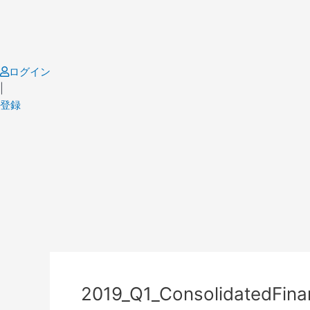
Skip
to
content
ログイン
|
登録
Post
navigation
2019_Q1_ConsolidatedFina