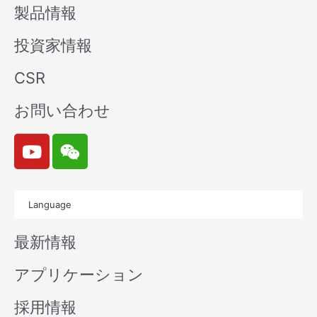
製品情報
投資家情報
CSR
お問い合わせ
Y
W
o
e
u
i
t
x
Language
u
i
b
n
最新情報
e
アプリケーション
採用情報