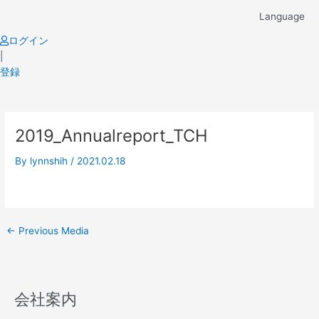
Skip
Language
to
content
ログイン
|
登録
Post
2019_Annualreport_TCH
navigation
By
lynnshih
/
2021.02.18
←
Previous Media
会社案内