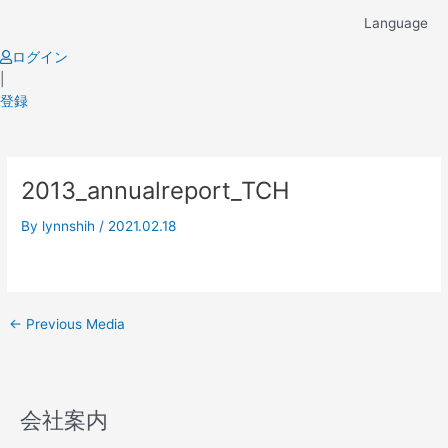
Skip
Language
to
content
ログイン
|
登録
Post
2013_annualreport_TCH
navigation
By
lynnshih
/
2021.02.18
←
Previous Media
会社案内