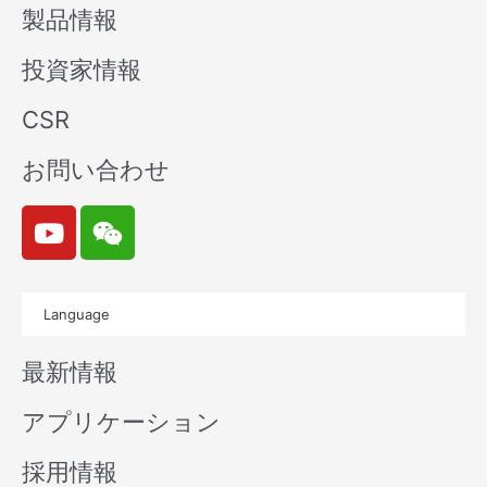
製品情報
投資家情報
CSR
お問い合わせ
Y
W
o
e
u
i
t
x
Language
u
i
b
n
最新情報
e
アプリケーション
採用情報