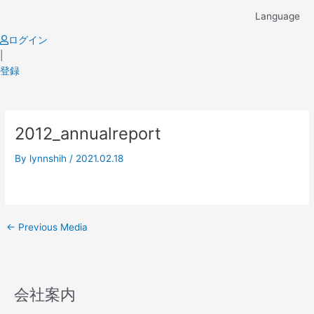
Skip
Language
to
content
ログイン
|
登録
Post
2012_annualreport
navigation
By
lynnshih
/
2021.02.18
←
Previous Media
会社案内