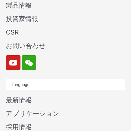
製品情報
投資家情報
CSR
お問い合わせ
Y
W
o
e
u
i
t
x
Language
u
i
b
n
最新情報
e
アプリケーション
採用情報