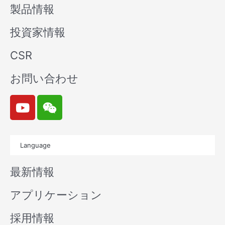
製品情報
投資家情報
CSR
お問い合わせ
Y
W
o
e
u
i
t
x
Language
u
i
b
n
最新情報
e
アプリケーション
採用情報