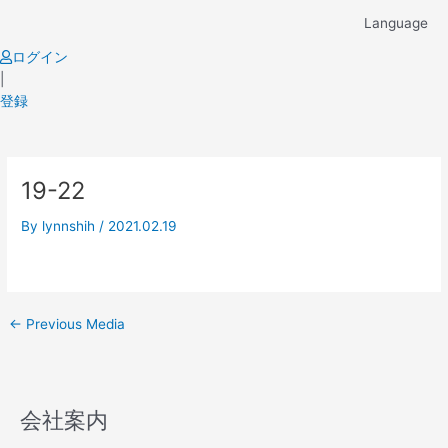
Skip
Language
to
content
ログイン
|
登録
Post
19-22
navigation
By
lynnshih
/
2021.02.19
←
Previous Media
会社案内