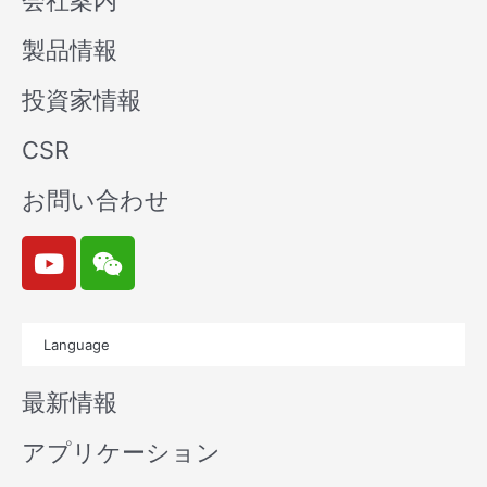
会社案内
製品情報
投資家情報
CSR
お問い合わせ
Y
W
o
e
u
i
t
x
Language
u
i
b
n
最新情報
e
アプリケーション