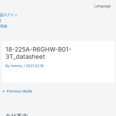
Skip
Language
to
content
ログイン
|
登録
Post
18-225A-R6GHW-B01-
navigation
3T_datasheet
By
tommy
/
2021.02.18
←
Previous Media