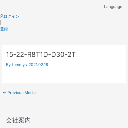
Skip
Language
to
content
ログイン
|
登録
Post
15-22-R8T1D-D30-2T
navigation
By
tommy
/
2021.02.18
←
Previous Media
会社案内