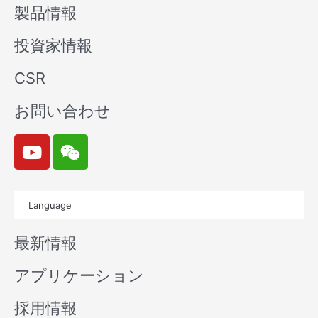
製品情報
投資家情報
CSR
お問い合わせ
Y
W
o
e
u
i
t
x
Language
u
i
b
n
最新情報
e
アプリケーション
採用情報