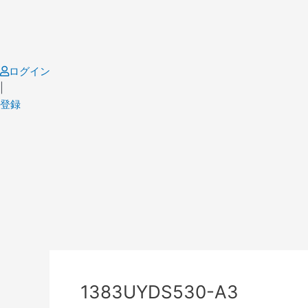
Skip
to
content
ログイン
|
登録
Post
navigation
1383UYDS530-A3