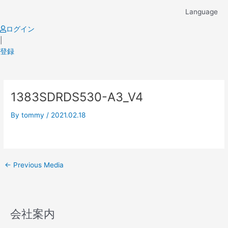
Skip
Language
to
content
ログイン
|
登録
Post
1383SDRDS530-A3_V4
navigation
By
tommy
/
2021.02.18
←
Previous Media
会社案内