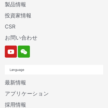
製品情報
投資家情報
CSR
お問い合わせ
Y
W
o
e
u
i
t
x
Language
u
i
b
n
最新情報
e
アプリケーション
採用情報