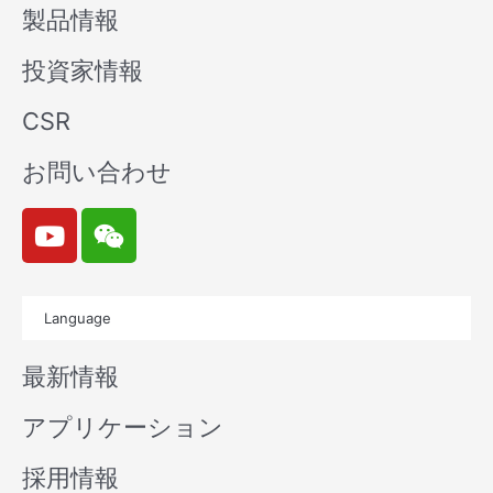
製品情報
投資家情報
CSR
お問い合わせ
Y
W
o
e
u
i
t
x
Language
u
i
b
n
最新情報
e
アプリケーション
採用情報