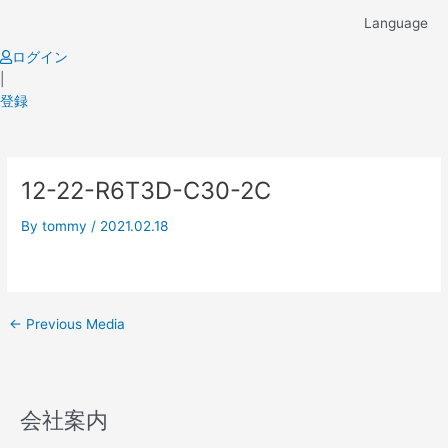
Skip
Language
to
content
ログイン
|
登録
Post
12-22-R6T3D-C30-2C
navigation
By
tommy
/
2021.02.18
←
Previous Media
会社案内