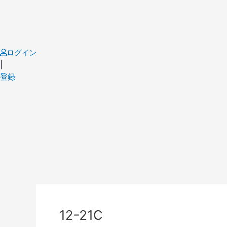
Skip
to
content
ログイン
|
登録
Post
navigation
12-21C