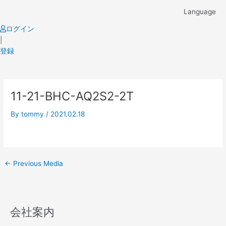
Skip
Language
to
content
ログイン
|
登録
Post
11-21-BHC-AQ2S2-2T
navigation
By
tommy
/
2021.02.18
←
Previous Media
会社案内