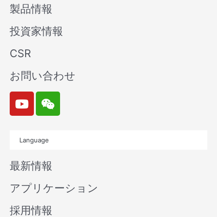
製品情報
投資家情報
CSR
お問い合わせ
Y
W
o
e
u
i
t
x
Language
u
i
b
n
最新情報
e
アプリケーション
採用情報