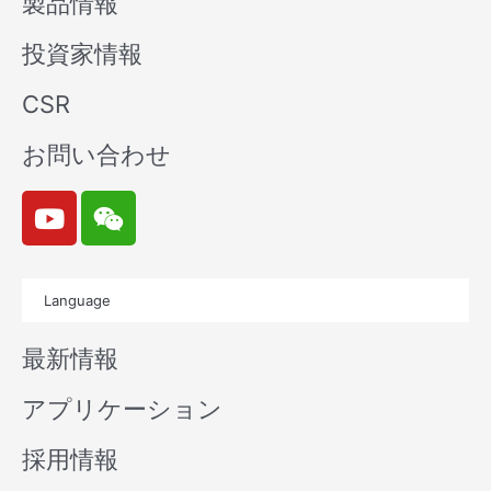
製品情報
投資家情報
CSR
お問い合わせ
Y
W
o
e
u
i
t
x
Language
u
i
b
n
最新情報
e
アプリケーション
採用情報