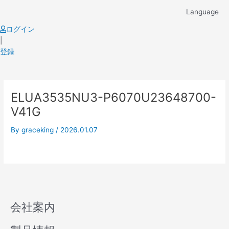
Skip
Language
to
content
ログイン
|
登録
ELUA3535NU3-P6070U23648700-
V41G
By
graceking
/
2026.01.07
会社案内