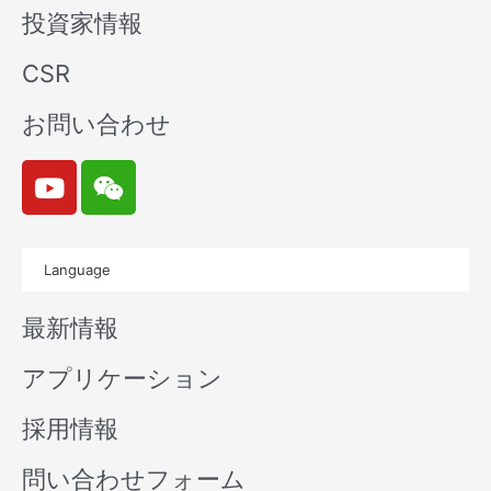
投資家情報
CSR
お問い合わせ
Y
W
o
e
u
i
t
x
Language
u
i
b
n
最新情報
e
アプリケーション
採用情報
問い合わせフォーム