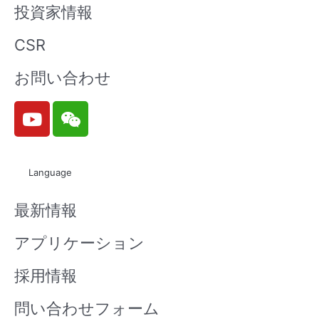
投資家情報
CSR
お問い合わせ
Y
W
o
e
u
i
t
x
Language
u
i
b
n
最新情報
e
アプリケーション
採用情報
問い合わせフォーム