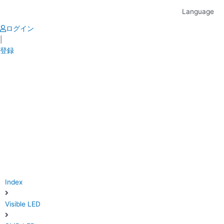
Skip
Language
to
content
ログイン
|
登録
Index
Visible LED