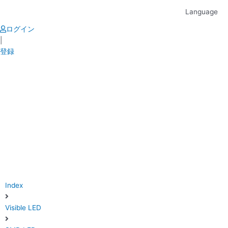
Skip
Language
to
content
ログイン
|
登録
Index
Visible LED