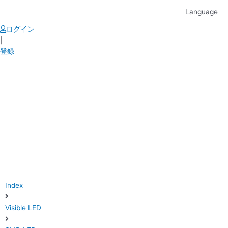
Skip
Language
to
content
ログイン
|
登録
Index
Visible LED