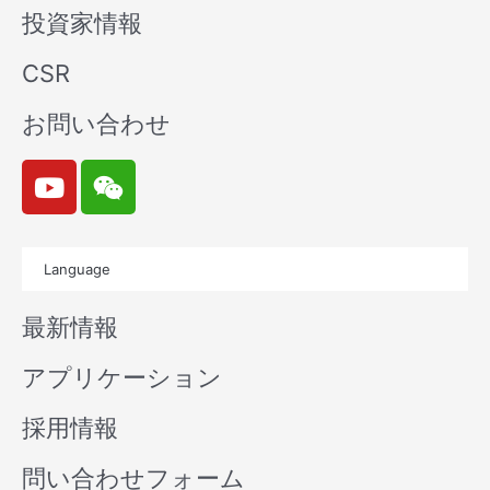
投資家情報
CSR
お問い合わせ
Y
W
o
e
u
i
t
x
Language
u
i
b
n
最新情報
e
アプリケーション
採用情報
問い合わせフォーム