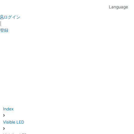
Skip
Language
to
content
ログイン
|
登録
Index
Visible LED