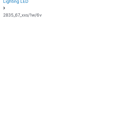
Lighting LED
2835_67_xxs/1w/6v